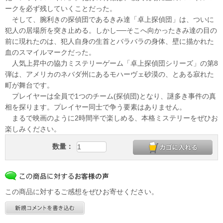
ークを必ず残していくことだった。
そして、腕利きの探偵団であるきみ達「卓上探偵団」は、ついに
犯人の居場所を突き止める。しかし──そこへ向かったきみ達の目の
前に現れたのは、犯人自身の生首とバラバラの身体、壁に描かれた
血のスマイルマークだった。
人気上昇中の協力ミステリーゲーム「卓上探偵団シリーズ」の第8
弾は、アメリカのネバダ州にあるモハーヴェ砂漠の、とある寂れた
町が舞台です。
プレイヤーは全員で1つのチーム(探偵団)となり、謎多き事件の真
相を探ります。プレイヤー同士で争う要素はありません。
まるで映画のように2時間半で楽しめる、本格ミステリーをぜひお
楽しみください。
数量：
この商品に対するご感想をぜひお寄せください。