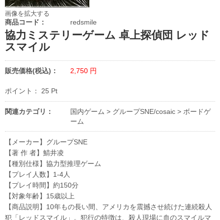
画像を拡大する
商品コード：
redsmile
協力ミステリーゲーム 卓上探偵団 レッド
スマイル
販売価格(税込)：
2,750
円
ポイント：
25
Pt
関連カテゴリ：
国内ゲーム
>
グループSNE/cosaic
>
ボードゲ
ーム
【メーカー】グループSNE
【著 作 者】鯖井凌
【種別仕様】協力型推理ゲーム
【プレイ人数】1-4人
【プレイ時間】約150分
【対象年齢】15歳以上
【商品説明】10年もの長い間、アメリカを震撼させ続けた連続殺人
犯「レッドスマイル」。犯行の特徴は、殺人現場に血のスマイルマ