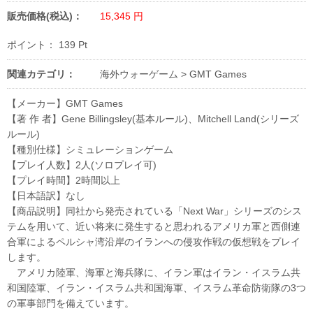
販売価格(税込)：
15,345
円
ポイント：
139
Pt
関連カテゴリ：
海外ウォーゲーム
>
GMT Games
【メーカー】GMT Games
【著 作 者】Gene Billingsley(基本ルール)、Mitchell Land(シリーズ
ルール)
【種別仕様】シミュレーションゲーム
【プレイ人数】2人(ソロプレイ可)
【プレイ時間】2時間以上
【日本語訳】なし
【商品説明】同社から発売されている「Next War」シリーズのシス
テムを用いて、近い将来に発生すると思われるアメリカ軍と西側連
合軍によるペルシャ湾沿岸のイランへの侵攻作戦の仮想戦をプレイ
します。
アメリカ陸軍、海軍と海兵隊に、イラン軍はイラン・イスラム共
和国陸軍、イラン・イスラム共和国海軍、イスラム革命防衛隊の3つ
の軍事部門を備えています。