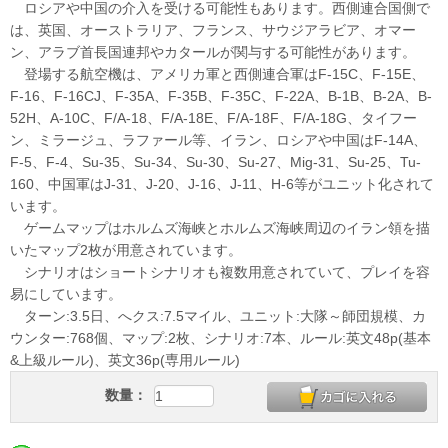
ロシアや中国の介入を受ける可能性もあります。西側連合国側で
は、英国、オーストラリア、フランス、サウジアラビア、オマー
ン、アラブ首長国連邦やカタールが関与する可能性があります。
登場する航空機は、アメリカ軍と西側連合軍はF-15C、F-15E、
F-16、F-16CJ、F-35A、F-35B、F-35C、F-22A、B-1B、B-2A、B-
52H、A-10C、F/A-18、F/A-18E、F/A-18F、F/A-18G、タイフー
ン、ミラージュ、ラファール等、イラン、ロシアや中国はF-14A、
F-5、F-4、Su-35、Su-34、Su-30、Su-27、Mig-31、Su-25、Tu-
160、中国軍はJ-31、J-20、J-16、J-11、H-6等がユニット化されて
います。
ゲームマップはホルムズ海峡とホルムズ海峡周辺のイラン領を描
いたマップ2枚が用意されています。
シナリオはショートシナリオも複数用意されていて、プレイを容
易にしています。
ターン:3.5日、へクス:7.5マイル、ユニット:大隊～師団規模、カ
ウンター:768個、マップ:2枚、シナリオ:7本、ルール:英文48p(基本
&上級ルール)、英文36p(専用ルール)
数量：