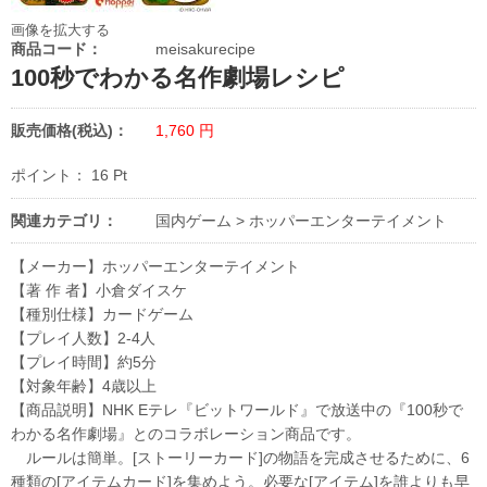
画像を拡大する
商品コード：
meisakurecipe
100秒でわかる名作劇場レシピ
販売価格(税込)：
1,760
円
ポイント：
16
Pt
関連カテゴリ：
国内ゲーム
>
ホッパーエンターテイメント
【メーカー】ホッパーエンターテイメント
【著 作 者】小倉ダイスケ
【種別仕様】カードゲーム
【プレイ人数】2-4人
【プレイ時間】約5分
【対象年齢】4歳以上
【商品説明】NHK Eテレ『ビットワールド』で放送中の『100秒で
わかる名作劇場』とのコラボレーション商品です。
ルールは簡単。[ストーリーカード]の物語を完成させるために、6
種類の[アイテムカード]を集めよう。必要な[アイテム]を誰よりも早