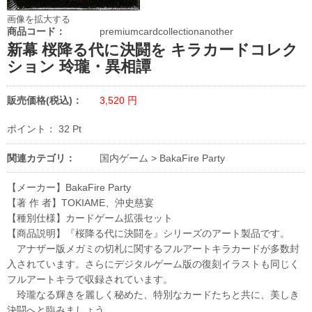
画像を拡大する
商品コード：
premiumcardcollectionanother
新幕 桜降る代に決闘を キラカードコレク
ション 玲瓏・異相譚
販売価格(税込)：
3,520
円
ポイント：
32
Pt
関連カテゴリ：
国内ゲーム
>
BakaFire Party
【メーカー】BakaFire Party
【著 作 者】TOKIAME、沖史慈宴
【種別仕様】カードゲーム拡張セット
【商品説明】『桜降る代に決闘を』シリーズのアート製品です。
アナザー版メガミの切札に関するフルアートキラカードが多数封
入されています。さらにデジタルゲーム版の復刻イラストも同じく
フルアートキラで収録されています。
玲瓏なる輝きを麗しく秘めた、特別なカードたちと共に、美しき
決闘へと臨みましょう。