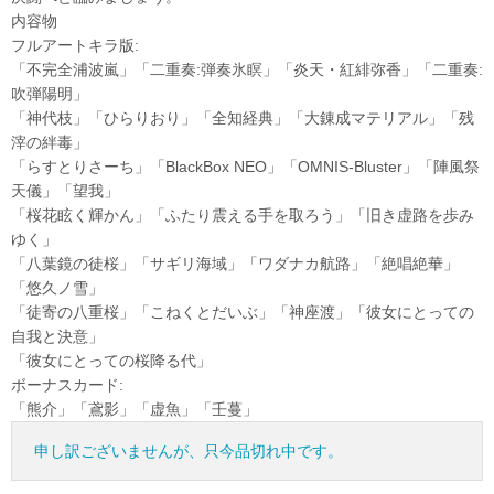
内容物
フルアートキラ版:
「不完全浦波嵐」「二重奏:弾奏氷瞑」「炎天・紅緋弥香」「二重奏:
吹弾陽明」
「神代枝」「ひらりおり」「全知経典」「大錬成マテリアル」「残
滓の絆毒」
「らすとりさーち」「BlackBox NEO」「OMNIS-Bluster」「陣風祭
天儀」「望我」
「桜花眩く輝かん」「ふたり震える手を取ろう」「旧き虚路を歩み
ゆく」
「八葉鏡の徒桜」「サギリ海域」「ワダナカ航路」「絶唱絶華」
「悠久ノ雪」
「徒寄の八重桜」「こねくとだいぶ」「神座渡」「彼女にとっての
自我と決意」
「彼女にとっての桜降る代」
ボーナスカード:
「熊介」「鳶影」「虚魚」「壬蔓」
申し訳ございませんが、只今品切れ中です。