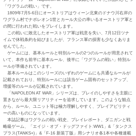
「ワグラムの戦い」です。
1809年7月5-6日にオーストリアはウィーン北東のドナウ川右岸の
ワグラム村でナポレオン1世とカール大公の率いるオーストリア軍と
の間に行われた戦いをプレイします。
この戦いに敗北したオーストリア軍は戦意を失い、7月12日ツナ
イムで休戦条約を結びましたが、フランス軍の損害も少なくありま
せんでした。
ゲームには、基本ルールと特別ルールの2つのルールが用意されて
いて、本作も前半に基本ルール、後半に「ワグラムの戦い」特別ル
ールが準備されています。
基本ルールはこのシリーズのいずれのゲームにも共通なルールが
記載されており、特別ルールには該当ゲーム固有のセットアップ、
増援等のルールが記載されています。
「NAPOLEON AT WAR」シリーズは、プレイのしやすさを主眼に
置きながら最大限リアリティーを追求しています。このような観点
から、ルール、ユニット等は極力理解しやすく、プレイアビリティ
ーの高いものになっています。
本誌記事はワグラムの戦い戦史、プレイレポート、ダニガンと戦
略級ゲーム、「エイジ・オブ・ドッグファイト:WW1」&「タンクス
プラス(TANKS+)」&「F-16 新装丁版」用シナリオ各1本や各種連載