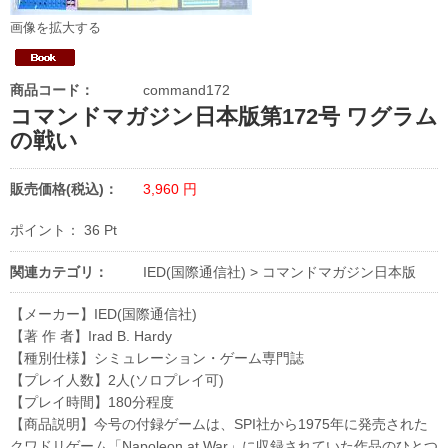
画像を拡大する
商品コード：
command172
コマンドマガジン日本版第172号 ワグラム
の戦い
販売価格(税込)：
3,960
円
ポイント：
36
Pt
関連カテゴリ：
IED(国際通信社)
>
コマンドマガジン日本版
【メーカー】IED(国際通信社)
【著 作 者】Irad B. Hardy
【種別仕様】シミュレーション・ゲーム専門誌
【プレイ人数】2人(ソロプレイ可)
【プレイ時間】180分程度
【商品説明】今号の付録ゲームは、SPI社から1975年に発売された
クワドリゲーム「Napoleon at War」に収録されていた作品のひとつ