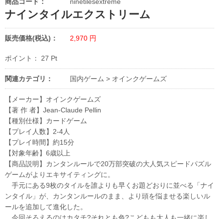
商品コード：
ninetilesextreme
ナインタイルエクストリーム
販売価格(税込)：
2,970
円
ポイント：
27
Pt
関連カテゴリ：
国内ゲーム
>
オインクゲームズ
【メーカー】オインクゲームズ
【著 作 者】Jean-Claude Pellin
【種別仕様】カードゲーム
【プレイ人数】2-4人
【プレイ時間】約15分
【対象年齢】6歳以上
【商品説明】カンタンルールで20万部突破の大人気スピードパズル
ゲームがよりエキサイティングに。
手元にある9枚のタイルを誰よりも早くお題どおりに並べる「ナイ
ンタイル」が、カンタンルールのまま、より頭を悩ませる楽しいル
ールを追加して進化した。
今回そろえるのはカタチ?それとも色?こどもも大人も一緒に楽し