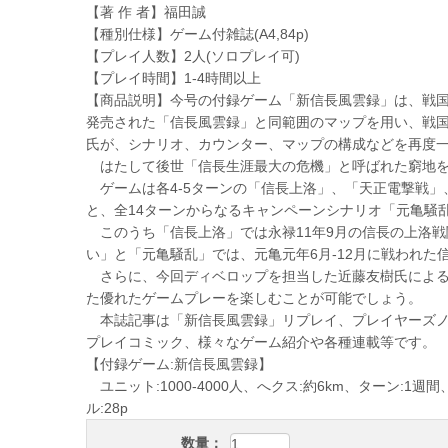
【著 作 者】福田誠
【種別仕様】ゲーム付雑誌(A4,84p)
【プレイ人数】2人(ソロプレイ可)
【プレイ時間】1-4時間以上
【商品説明】今号の付録ゲーム「新信長風雲録」は、戦
発売された「信長風雲録」と同範囲のマップを用い、戦
氏が、シナリオ、カウンター、マップの構成などを再度
はたして後世「信長生涯最大の危機」と呼ばれた窮地を
ゲームは各4-5ターンの「信長上洛」、「天正電撃戦」
と、全14ターンからなるキャンペーンシナリオ「元亀騒
このうち「信長上洛」では永禄11年9月の信長の上洛戦
い」と「元亀騒乱」では、元亀元年6月-12月に戦われ
さらに、今回ディベロップを担当した近藤友樹氏による
た優れたゲームプレーを楽しむことが可能でしょう。
本誌記事は「新信長風雲録」リプレイ、プレイヤーズノ
プレイコミック、様々なゲーム紹介や各種連載等です。
【付録ゲーム:新信長風雲録】
ユニット:1000-4000人、へクス:約6km、ターン:1週
ル:28p
数量：