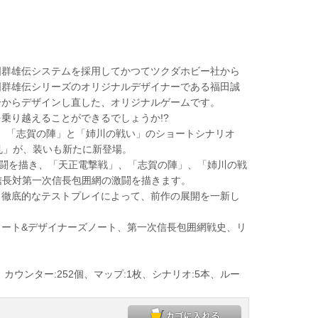
国群雄伝システムを採用してかつてツクダホビー社から
国群雄伝シリーズのオリジナルデザイナーである福田誠
一からデザインし直した、オリジナルゲームです。
乗り越えることができるでしょうか!?
、「志賀の陣」と「姉川の戦い」のショートシナリオ
乱」が、装いも新たに新登場。
闘を描き、「天正電撃戦」、「志賀の陣」、「姉川の戦
た信長対第一次信長包囲網の激闘を描きます。
徹底的なテストプレイによって、前作の展開を一新し
ート&デザイナーズノート、第一次信長包囲網戦史、リ
間、カウンター:252個、マップ:1枚、シナリオ:5本、ルー