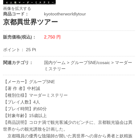
画像を拡大する
商品コード：
kyotootherworldlytour
京都異世界ツアー
販売価格(税込)：
2,750
円
ポイント：
25
Pt
関連カテゴリ：
国内ゲーム
>
グループSNE/cosaic
>
マーダー
ミステリー
【メーカー】グループSNE
【著 作 者】中村誠
【種別仕様】マーダーミステリー
【プレイ人数】4人
【プレイ時間】約60分
【対象年齢】15歳以上
【商品説明】コロナ渦で観光客減少のピンチに、京都観光協会は異
世界からの観光誘致を計画した。
京都職員の優秀な陰陽師が開いた異世界への扉から勇者と妖精族