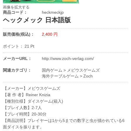
画像を拡大する
商品コード：
heckmeckjp
ヘックメック 日本語版
販売価格(税込)：
2,400
円
ポイント：
21
Pt
メーカーURL：
http://www.zoch-verlag.com/
関連カテゴリ：
国内ゲーム
>
メビウスゲームズ
海外テーブルゲーム
>
Zoch
【メーカー】メビウスゲームズ
【著 作 者】Reiner Knizia
【種別仕様】ダイスゲーム(箱入)
【プレイ人数】2-7人
【プレイ時間】20-30分
【商品説明】プレイヤーは1から5までの数字と虫が描かれている6
面ダイスを振ります。