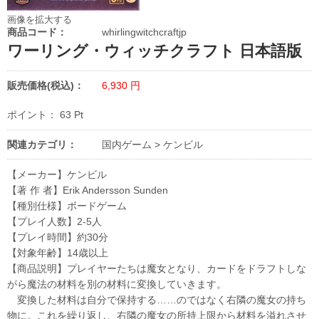
画像を拡大する
商品コード：
whirlingwitchcraftjp
ワーリング・ウィッチクラフト 日本語版
販売価格(税込)：
6,930
円
ポイント：
63
Pt
関連カテゴリ：
国内ゲーム
>
ケンビル
【メーカー】ケンビル
【著 作 者】Erik Andersson Sunden
【種別仕様】ボードゲーム
【プレイ人数】2-5人
【プレイ時間】約30分
【対象年齢】14歳以上
【商品説明】プレイヤーたちは魔女となり、カードをドラフトしな
がら魔法の材料を別の材料に変換していきます。
変換した材料は自分で保持する……のではなく右隣の魔女の持ち
物に。これを繰り返し、右隣の魔女の所持上限から材料を溢れさせ