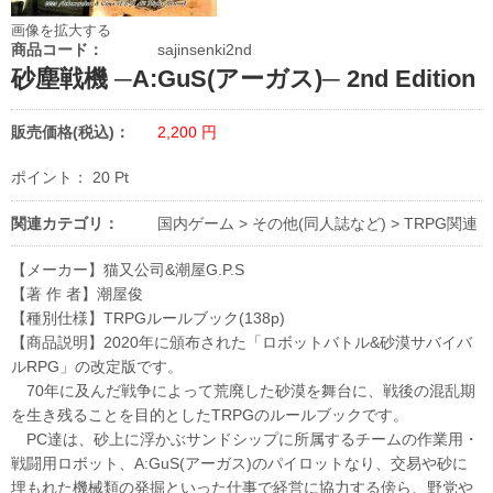
画像を拡大する
商品コード：
sajinsenki2nd
砂塵戦機 ─A:GuS(アーガス)─ 2nd Edition
販売価格(税込)：
2,200
円
ポイント：
20
Pt
関連カテゴリ：
国内ゲーム
>
その他(同人誌など)
>
TRPG関連
【メーカー】猫又公司&潮屋G.P.S
【著 作 者】潮屋俊
【種別仕様】TRPGルールブック(138p)
【商品説明】2020年に頒布された「ロボットバトル&砂漠サバイバ
ルRPG」の改定版です。
70年に及んだ戦争によって荒廃した砂漠を舞台に、戦後の混乱期
を生き残ることを目的としたTRPGのルールブックです。
PC達は、砂上に浮かぶサンドシップに所属するチームの作業用・
戦闘用ロボット、A:GuS(アーガス)のパイロットなり、交易や砂に
埋もれた機械類の発掘といった仕事で経営に協力する傍ら、野党や