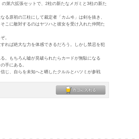
」の第六拡張セットで、2柱の新たなメガミと3柱の新た
なる原初の三柱にして裁定者「カムヰ」は剣を抜き、
。そこに敵対するのはヤツハと彼女を受け入れた仲間た
るぞ。
すれば絶大な力を体感できるだろう。しかし禁忌を犯
。
る。もちろん嘘が見破られたらカードが無駄になる
その手にある。
信じ、自らを未知へと晒したクルルとハツミが参戦