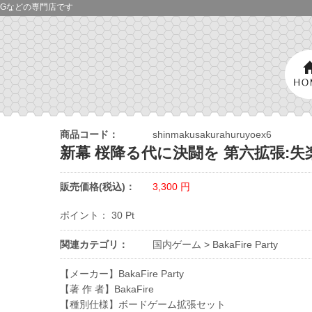
Gなどの専門店です
商品コード：
shinmakusakurahuruyoex6
新幕 桜降る代に決闘を 第六拡張:失
販売価格(税込)：
3,300
円
ポイント：
30
Pt
関連カテゴリ：
国内ゲーム
>
BakaFire Party
【メーカー】BakaFire Party
【著 作 者】BakaFire
【種別仕様】ボードゲーム拡張セット