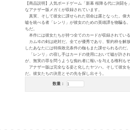
【商品説明】人気ボードゲーム「新幕 桜降る代に決闘を
なアナザー版メガミが収録されています。
真実、そして彼女に課せられた宿命は露となった。偉大
嘘を統べる者「レンリ」が彼女のための英雄譚を物騙る
ちだ。
本作には彼女たちが持つ全てのカードが収録されてい
カムヰの剣は絶対だ。全てが優秀であり、誓約枠を解放
したあなたには特殊敗北条件の枷もまた課せられるのだ
「レンリ」の宿し手はカードの使用において嘘が許され
が、無実の罪を問うような痴れ者に報いを与える権利も
アナザー版は完全なる姿と化したヤツハ。そして彼女を
だ。彼女たちの決意とその先を探し出そう。
数量：