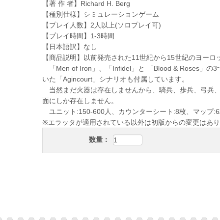
【著 作 者】Richard H. Berg
【種別仕様】シミュレーションゲーム
【プレイ人数】2人以上(ソロプレイ可)
【プレイ時間】1-3時間
【日本語訳】なし
【商品説明】以前発売された11世紀から15世紀のヨーロッ
「Men of Iron」、「Infidel」と 「Blood & Ros
いた「Agincourt」シナリオも付属しています。
当然まだ火器は存在しませんから、騎兵、歩兵、弓兵、槍兵と
面にしか存在しません。
ユニット:150-600人、カウンターシート:8枚、マップ:6
※エラッタが適用されている以外は初版からの変更はあ
数量：