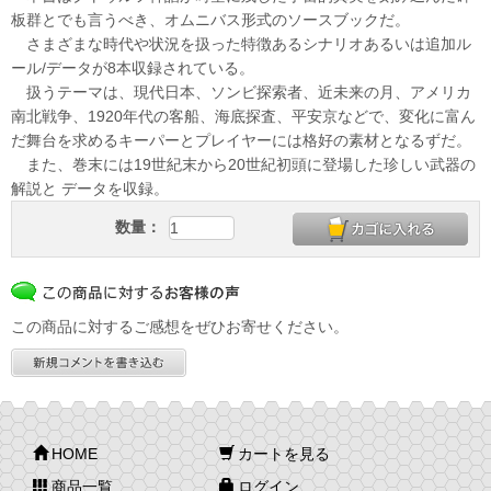
板群とでも言うべき、オムニバス形式のソースブックだ。
さまざまな時代や状況を扱った特徴あるシナリオあるいは追加ル
ール/データが8本収録されている。
扱うテーマは、現代日本、ソンビ探索者、近未来の月、アメリカ
南北戦争、1920年代の客船、海底探査、平安京などで、変化に富ん
だ舞台を求めるキーパーとプレイヤーには格好の素材となるずだ。
また、巻末には19世紀末から20世紀初頭に登場した珍しい武器の
解説と データを収録。
数量：
この商品に対するご感想をぜひお寄せください。
HOME
カートを見る
商品一覧
ログイン