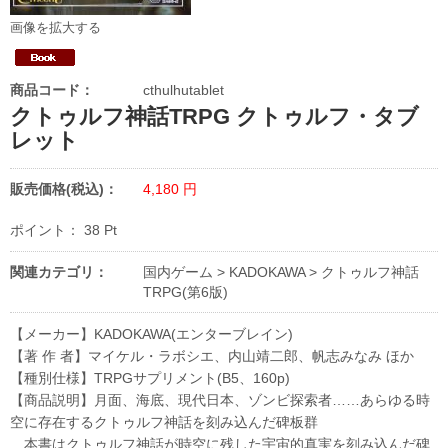
画像を拡大する
商品コード：
cthulhutablet
クトゥルフ神話TRPG クトゥルフ・タブ
レット
販売価格(税込)：
4,180
円
ポイント：
38
Pt
関連カテゴリ：
国内ゲーム
>
KADOKAWA
>
クトゥルフ神話
TRPG(第6版)
【メーカー】KADOKAWA(エンターブレイン)
【著 作 者】マイケル・ラボシエ、内山靖二郎、帆志みなみ ほか
【種別仕様】TRPGサプリメント(B5、160p)
【商品説明】月面、海底、現代日本、ゾンビ探索者……あらゆる時
空に存在するクトゥルフ神話を刻み込んだ碑板群
本書はクトゥルフ神話が時空に残した宇宙的真実を刻み込んだ碑