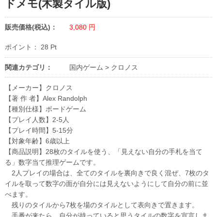
ドメモ(木製タイル版)
販売価格(税込)：
3,080
円
ポイント：
28
Pt
関連カテゴリ：
国内ゲーム
>
クロノス
【メーカー】クロノス
【著 作 者】Alex Randolph
【種別仕様】ボードゲーム
【プレイ人数】2-5人
【プレイ時間】5-15分
【対象年齢】6歳以上
【商品説明】28枚のタイルを使う、「見えない自分の手札を当て
る」数字当て推理ゲームです。
2人プレイの場合は、全てのタイルを裏向きで良く混ぜ、7枚のタ
イルを取って数字の面が自分には見えないようにして自分の前に並
べます。
残りのタイルから7枚を場のタイルとして表向きで置きます。
手番が来たら、自分が持っていると思うタイルの数字を宣言しま