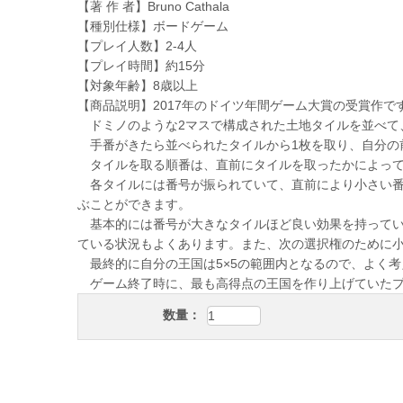
【著 作 者】Bruno Cathala
【種別仕様】ボードゲーム
【プレイ人数】2-4人
【プレイ時間】約15分
【対象年齢】8歳以上
【商品説明】2017年のドイツ年間ゲーム大賞の受賞作で
ドミノのような2マスで構成された土地タイルを並べて
手番がきたら並べられたタイルから1枚を取り、自分の
タイルを取る順番は、直前にタイルを取ったかによって
各タイルには番号が振られていて、直前により小さい番
ぶことができます。
基本的には番号が大きなタイルほど良い効果を持ってい
ている状況もよくあります。また、次の選択権のために
最終的に自分の王国は5×5の範囲内となるので、よく考
ゲーム終了時に、最も高得点の王国を作り上げていたプ
数量：