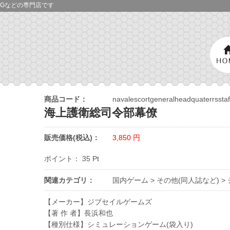
Gなどの専門店です
商品コード：
navalescortgeneralheadquaterrsstaf
海上護衛総司令部幕僚
販売価格(税込)：
3,850
円
ポイント：
35
Pt
関連カテゴリ：
国内ゲーム
>
その他(同人誌など)
>
【メーカー】ジブセイルゲームズ
【著 作 者】長浜和也
【種別仕様】シミュレーションゲーム(袋入り)