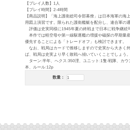
【プレイ人数】1人
【プレイ時間】2-4時間
【商品説明】「海上護衛総司令部幕僚」は日本海軍の海上
用図上演習です。限られた護衛艦艇を配分し、連合軍の
評価は史実同様に1945年夏の終戦まで日本に戦争継続
本作では軽空母や第一線駆逐艦の増援や磁探の早期量産
優先することによる「トレードオフ」も検討できます。
なお、戦局はカードで推移しますので史実から大きく外
ば、戦局は史実より早く敗戦へ傾いていくことでしょう
ターン:半年、へクス:350浬、ユニット:1隻-戦隊、カウン
本、ルール:12p
数量：