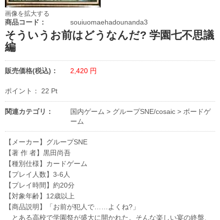
画像を拡大する
商品コード：
souiuomaehadounanda3
そういうお前はどうなんだ? 学園七不思議
編
販売価格(税込)：
2,420
円
ポイント：
22
Pt
関連カテゴリ：
国内ゲーム
>
グループSNE/cosaic
>
ボードゲ
ーム
【メーカー】グループSNE
【著 作 者】黒田尚吾
【種別仕様】カードゲーム
【プレイ人数】3-6人
【プレイ時間】約20分
【対象年齢】12歳以上
【商品説明】「お前が犯人で……よくね?」
とある高校で学園祭が盛大に開かれた。そんな楽しい宴の終盤、