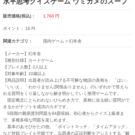
水平思考クイズゲーム ウミガメのスープ
販売価格(税込)：
1,760
円
ポイント：
16
Pt
関連カテゴリ：
国内ゲーム
>
幻冬舎
【メーカー】幻冬舎
【種別仕様】カードゲーム
【プレイ人数】2人以上
【対象年齢】10歳以上
【商品説明】出題者が読み上げる不可解な物語の真相を、「はい」
「いいえ」「わかりません(関係ありません)」のいずれかで答えら
れる質問をくり返しながら解き明かしていく推理ゲームです。
固定概念にとらわれないひらめき力で、真相に迫る鋭い質問がで
きるかがナゾトキ成功のカギです。
5段階の難易度別問題を84題収録。初心者からクイズ上級者ま
で、多種多様な問題を楽しめます。
基本のあそびかたの他、「ポイントマッチ」「タイムアタック」
など対戦プレイも可能です。出題者の正誤判断をアシストする「解